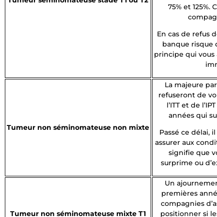
75% et 125%. 
compagni
En cas de refus de
banque risque d
principe qui vous 
imm
La majeure pa
refuseront de vou
l’ITT et de l’I
années qui su
Tumeur non séminomateuse non mixte
Passé ce délai, i
assurer aux condit
signifie que v
surprime ou d’e
Un ajournement
premières année
compagnies d’a
Tumeur non séminomateuse mixte T1
positionner si 