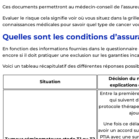
Ces documents permettront au médecin-conseil de l’assureur d’
Evaluer le risque cela signifie voir où vous situez dans la gr
connaissances médicales pour savoir quel type de cancer vous
Quelles sont les conditions d’assur
En fonction des informations fournies dans le questionnaire d
encore si il doit pratiquer une exclusion sur les garanties inc
Voici un tableau récapitulatif des différentes réponses possib
Décision du 
Situation
explication
Entre la première
qui suivent d
protocole thérape
ajo
Une fois ce déla
avoir un accord su
PTIA avec une su
Tumeur séminomateuse stade T1 ou T2