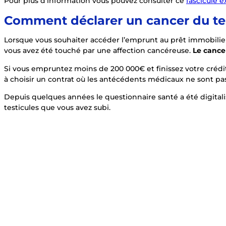
Pour plus d’information vous pouvez consulter ce
fascicule e
Comment déclarer un cancer du tes
Lorsque vous souhaiter accéder l’emprunt au prêt immobilie
vous avez été touché par une affection cancéreuse.
Le cancer
Si vous empruntez moins de 200 000€ et finissez votre crédit
à choisir un contrat où les antécédents médicaux ne sont pas
Depuis quelques années le questionnaire santé a été digita
testicules que vous avez subi.